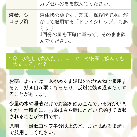
カプセルのまま飲んでください。
液状、シ
液体状の薬です。粉末、顆粒状で水に溶
ロップ剤
かして服用する「ドライシロップ」もあ
ります。
1回分の量を正確に量って、そのまま飲
んでください。
Q 水無しで飲んだり、コーヒーやお茶で飲んでも
大丈夫ですか？
お薬によっては、水やぬるま湯以外の飲み物で服用す
ると、効き目が弱くなったり、反対に効き過ぎたりす
ることがあります。
少量の水や唾液だけでお薬を飲みこんでいる方がいま
すが、
一般的に、お薬は胃や腸にとどいて溶けて吸収
されることが大切です。
原則、「最低コップ半分以上の水、またはぬるま湯」
で服用してください。