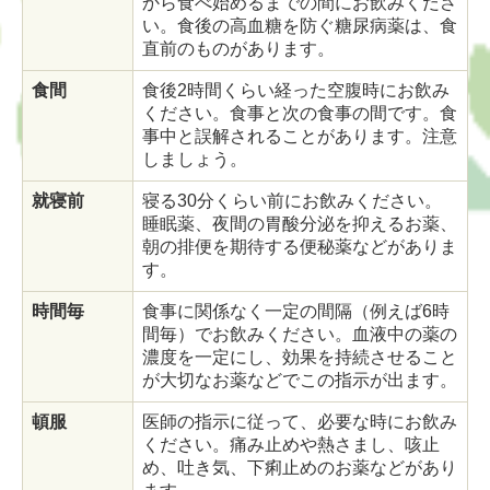
から食べ始めるまでの間にお飲みくださ
い。食後の高血糖を防ぐ糖尿病薬は、食
直前のものがあります。
食間
食後2時間くらい経った空腹時にお飲み
ください。食事と次の食事の間です。食
事中と誤解されることがあります。注意
しましょう。
就寝前
寝る30分くらい前にお飲みください。
睡眠薬、夜間の胃酸分泌を抑えるお薬、
朝の排便を期待する便秘薬などがありま
す。
時間毎
食事に関係なく一定の間隔（例えば6時
間毎）でお飲みください。血液中の薬の
濃度を一定にし、効果を持続させること
が大切なお薬などでこの指示が出ます。
頓服
医師の指示に従って、必要な時にお飲み
ください。痛み止めや熱さまし、咳止
め、吐き気、下痢止めのお薬などがあり