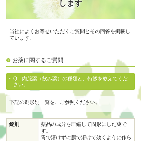
します
当社によくお寄せいただくご質問とその回答を掲載し
ています。
お薬に関するご質問
Q 内服薬（飲み薬）の種類と、特徴を教えてくだ
さい。
下記の剤形別一覧を、ご参照ください。
錠剤
薬品の成分を圧縮して固形にした薬で
す。
胃で溶けずに腸で溶けて効くように作ら